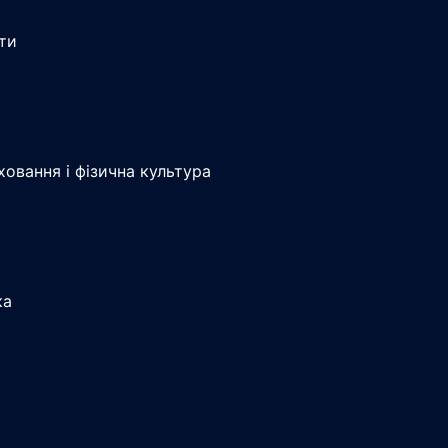
іти
ховання і фізична культура
ка