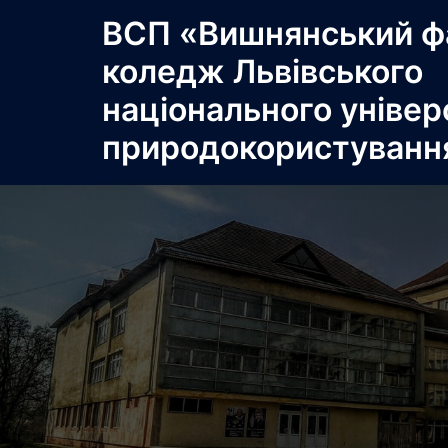
Перейти
ВСП «Вишнянський ф
до
коледж Львівського
вмісту
національного універ
природокористуванн