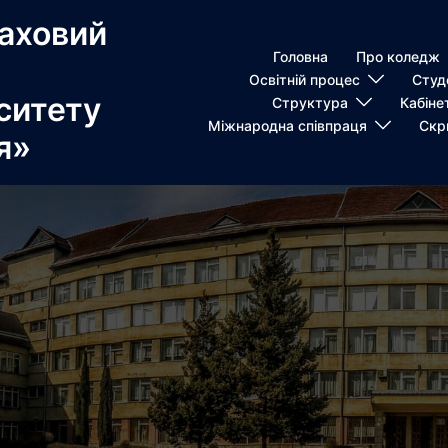
аховий
Головна
Про коледж
Освітній процес
Студ
ситету
Структура
Кабіне
Міжнародна співпраця
Скр
я»