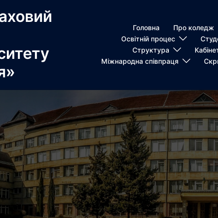
аховий
Головна
Про коледж
Освітній процес
Студ
ситету
Структура
Кабіне
Міжнародна співпраця
Скр
я»