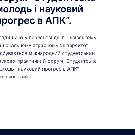
молодь і науковий
прогрес в АПК”.
радиційно у вересневі дні в Львівському
аціональному аграрному університеті
ідбувається міжнародний студентський
ауково-практичний форум “Студентська
олодь і науковий прогрес в АПК”.
ишнянський […]