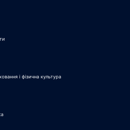
іти
ховання і фізична культура
ка