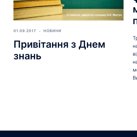
01.09.2017
НОВИНИ
Т
Привітання з Днем
н
знань
в
н
м
В