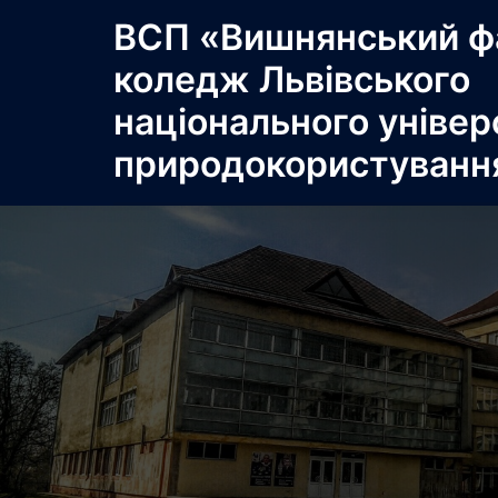
Перейти
ВСП «Вишнянський ф
до
коледж Львівського
вмісту
національного універ
природокористуванн