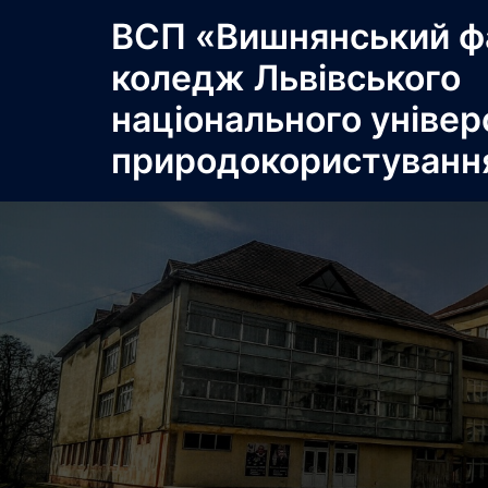
Перейти
ВСП «Вишнянський ф
до
коледж Львівського
вмісту
національного універ
природокористуванн