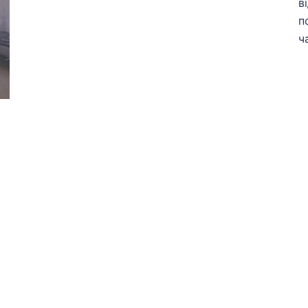
в
п
ч