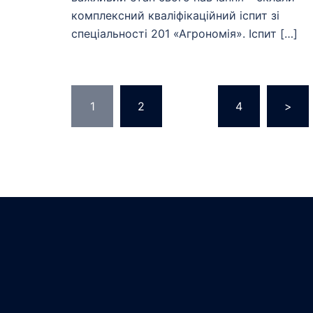
комплексний кваліфікаційний іспит зі
спеціальності 201 «Агрономія». Іспит […]
Навігація
1
2
…
4
>
записів