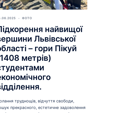
5.06.2025
ФОТО
Підкорення найвищої
вершини Львівської
області – гори Пікуй
(1408 метрів)
студентами
економічного
відділення.
олання труднощів, відчуття свободи,
ошук прекрасного, естетичне задоволення