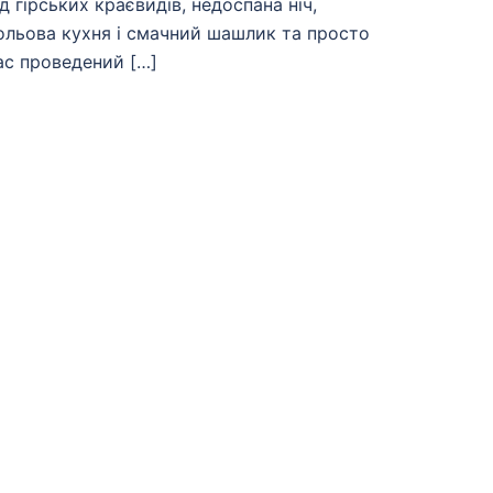
ід гірських краєвидів, недоспана ніч,
ольова кухня і смачний шашлик та просто
ас проведений […]