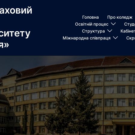
аховий
Головна
Про коледж
Освітній процес
Студ
ситету
Структура
Кабіне
Міжнародна співпраця
Скр
я»