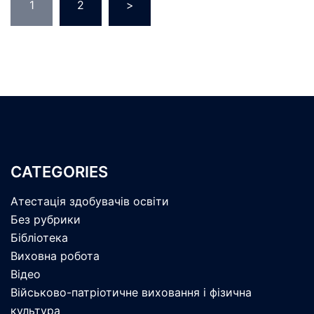
1
2
>
записів
CATEGORIES
Атестація здобувачів освіти
Без рубрики
Бібліотека
Виховна робота
Відео
Військово-патріотичне виховання і фізична
культура