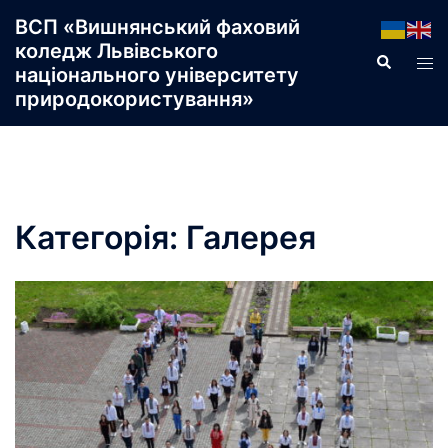
Перейти
ВСП «Вишнянський фаховий
до
коледж Львівського
Пошук
Пер
вмісту
національного університету
ме
природокористування»
Категорія:
Галерея