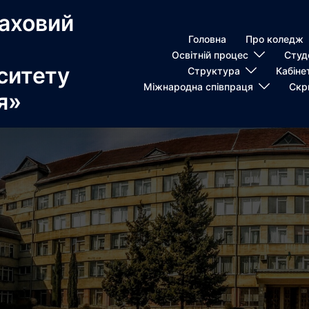
аховий
Головна
Про коледж
Освітній процес
Студ
ситету
Структура
Кабіне
Міжнародна співпраця
Скр
я»