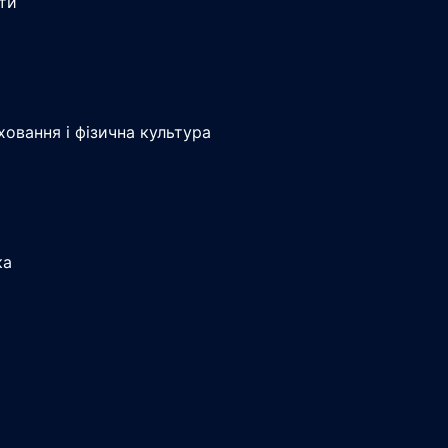
іти
ховання і фізична культура
ка