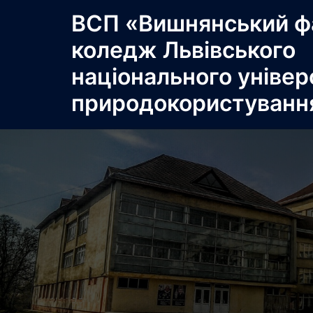
Перейти
ВСП «Вишнянський ф
до
коледж Львівського
вмісту
національного універ
природокористуванн