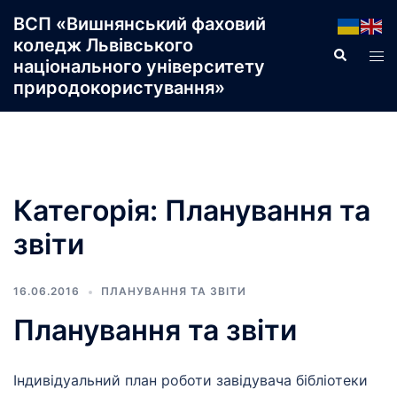
Перейти
ВСП «Вишнянський фаховий
до
коледж Львівського
Пошук
Пер
вмісту
національного університету
ме
природокористування»
Категорія:
Планування та
звіти
16.06.2016
ПЛАНУВАННЯ ТА ЗВІТИ
Планування та звіти
Індивідуальний план роботи завідувача бібліотеки