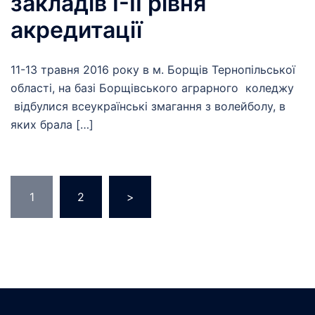
закладів I-II рівня
акредитації
11-13 травня 2016 року в м. Борщів Тернопільської
області, на базі Борщівського аграрного коледжу
відбулися всеукраїнські змагання з волейболу, в
яких брала […]
Навігація
1
2
>
записів