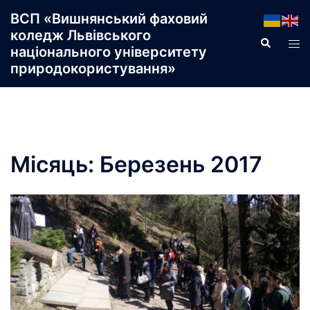
Перейти
ВСП «Вишнянський фаховий
до
коледж Львівського
Пошук
Пер
вмісту
національного університету
ме
природокористування»
Місяць:
Березень 2017