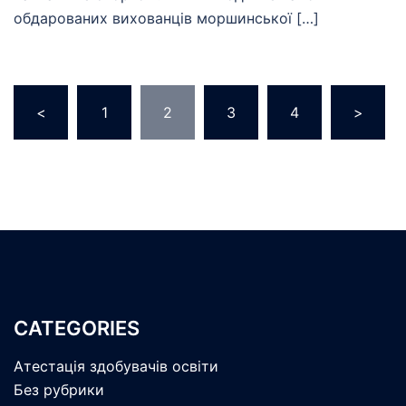
обдарованих вихованців моршинської […]
Навігація
<
1
2
3
4
>
записів
CATEGORIES
Атестація здобувачів освіти
Без рубрики