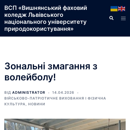
Перейти
ВСП «Вишнянський фаховий
до
коледж Львівського
Пошук
Пер
вмісту
національного університету
ме
природокористування»
Зональні змагання з
волейболу!
ВІД
ADMINISTRATOR
14.04.2026
ВІЙСЬКОВО-ПАТРІОТИЧНЕ ВИХОВАННЯ І ФІЗИЧНА
КУЛЬТУРА
,
НОВИНИ