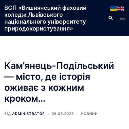
Перейти
ВСП «Вишнянський фаховий
до
коледж Львівського
Пошук
Пер
вмісту
національного університету
ме
природокористування»
Кам’янець-Подільський
— місто, де історія
оживає з кожним
кроком…
ВІД
ADMINISTRATOR
26.05.2026
НОВИНИ