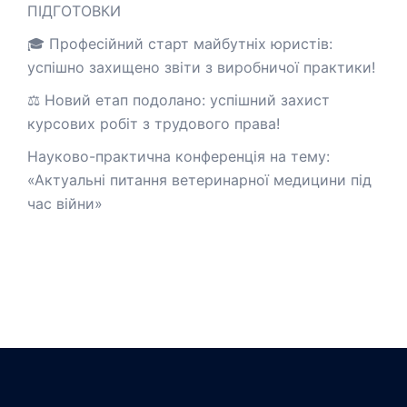
ПІДГОТОВКИ
🎓 Професійний старт майбутніх юристів:
успішно захищено звіти з виробничої практики!
⚖️ Новий етап подолано: успішний захист
курсових робіт з трудового права!
Науково-практична конференція на тему:
«Актуальні питання ветеринарної медицини під
час війни»