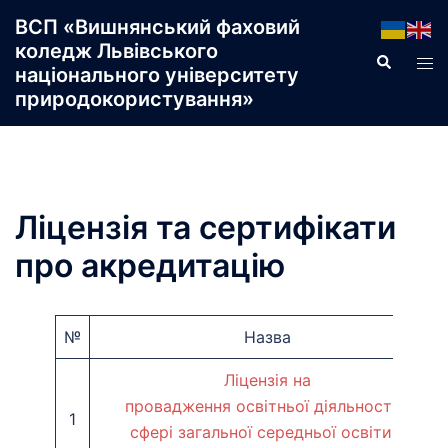
Перейти
ВСП «Вишнянський фаховий
до
коледж Львівського
Пошук
Пер
вмісту
національного університету
ме
природокористування»
Ліцензія та сертифікати
про акредитацію
№
Назва
Ліцензія на
провадження освітньої діяльності у
1
сфері загальної середньої освіти з