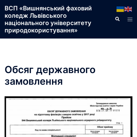
Перейти
ВСП «Вишнянський фаховий
до
коледж Львівського
Пошук
Пер
вмісту
національного університету
ме
природокористування»
Обсяг державного
замовлення