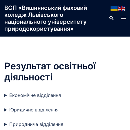
Перейти
ВСП «Вишнянський фаховий
до
коледж Львівського
Пошук
Пер
вмісту
національного університету
ме
природокористування»
Результат освітньої
діяльності
Економічне відділення
Юридичне відділення
Природниче відділення