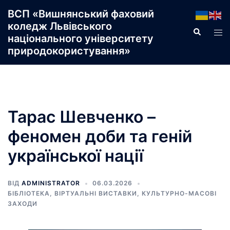
Перейти
ВСП «Вишнянський фаховий
до
коледж Львівського
Пошук
Пер
вмісту
національного університету
ме
природокористування»
Тарас Шевченко –
феномен доби та геній
української нації
ВІД
ADMINISTRATOR
06.03.2026
БІБЛІОТЕКА
,
ВІРТУАЛЬНІ ВИСТАВКИ
,
КУЛЬТУРНО-МАСОВІ
ЗАХОДИ