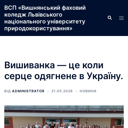
Перейти
ВСП «Вишнянський фаховий
до
коледж Львівського
Пошук
Пер
вмісту
національного університету
ме
природокористування»
Вишиванка — це коли
серце одягнене в Україну.
ВІД
ADMINISTRATOR
21.05.2026
НОВИНИ