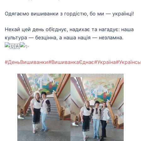
Одягаємо вишиванки з гордістю, бо ми — українці!
Нехай цей день об’єднує, надихає та нагадує: наша
культура — безцінна, а наша нація — незламна.
#ДеньВишиванки
#ВишиванкаЄднає
#Україна
#Українсь