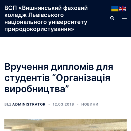
Перейти
ВСП «Вишнянський фаховий
до
коледж Львівського
Пошук
Пер
вмісту
національного університету
ме
природокористування»
Вручення дипломів для
студентів “Організація
виробництва”
ВІД
ADMINISTRATOR
12.03.2018
НОВИНИ