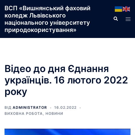
Перейти
ВСП «Вишнянський фаховий
до
коледж Львівського
Пошук
Пер
вмісту
національного університету
ме
природокористування»
Відео до дня Єднання
українців. 16 лютого 2022
року
ВІД
ADMINISTRATOR
16.02.2022
ВИХОВНА РОБОТА
,
НОВИНИ