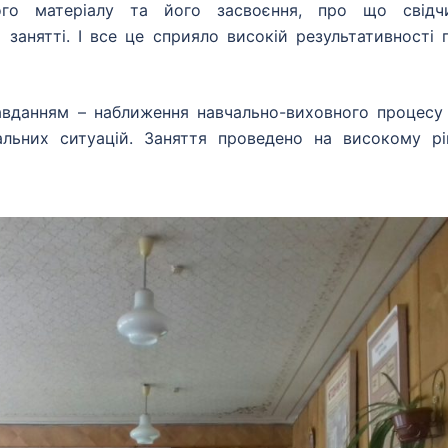
ого матеріалу та його засвоєння, про що свідч
а занятті. І все це сприяло високій результативності 
вданням – наближення навчально-виховного процесу
ьних ситуацій. Заняття проведено на високому рів