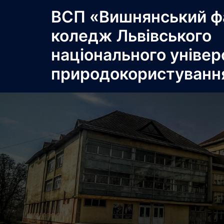
Перейти
ВСП «Вишнянський ф
до
коледж Львівського
вмісту
національного універ
природокористуванн