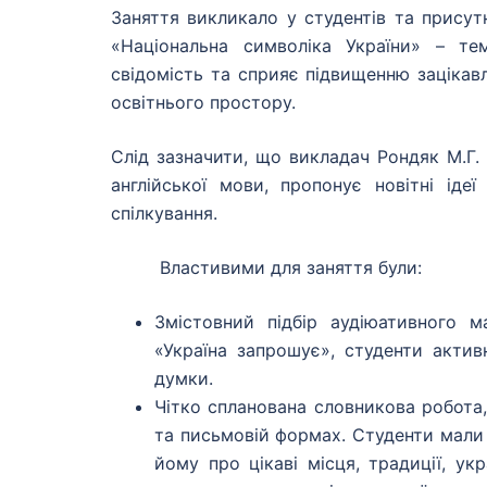
Заняття викликало у студентів та прису
«Національна символіка України» – те
свідомість та сприяє підвищенню зацікав
освітнього простору.
Слід зазначити, що викладач Рондяк М.Г.
англійської мови, пропонує новітні ід
спілкування.
Властивими для заняття були:
Змістовний підбір аудіюативного м
«Україна запрошує», студенти актив
думки.
Чітко спланована словникова робота
та письмовій формах. Студенти мали 
йому про цікаві місця, традиції, ук