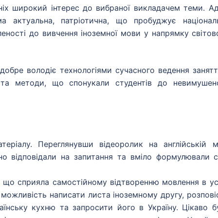
тніх широкий інтерес до вибраної викладачем теми. А
ма актуальна, патріотична, що пробуджує націонал
леності до вивчення іноземної мови у напрямку світов
 добре володіє технологіями сучасного ведення занятт
еї та методи, що спонукали студентів до невимушен
атеріалу. Переглянувши відеоролик на англійській м
но відповідали на запитання та вміло формулювали с
, що сприяла самостійному відтворенню мовлення в ус
можливість написати листа іноземному другу, розпові
раїнську кухню та запросити його в Україну. Цікаво б