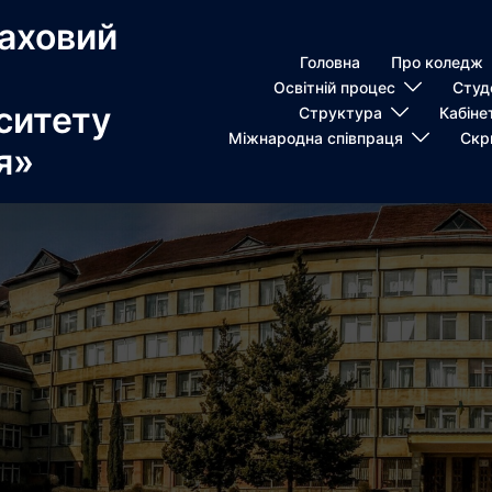
аховий
Головна
Про коледж
Освітній процес
Студ
ситету
Структура
Кабіне
Міжнародна співпраця
Скр
я»