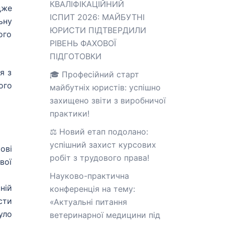
КВАЛІФІКАЦІЙНИЙ
дже
ІСПИТ 2026: МАЙБУТНІ
ьну
ЮРИСТИ ПІДТВЕРДИЛИ
ого
РІВЕНЬ ФАХОВОЇ
ПІДГОТОВКИ
я з
🎓 Професійний старт
ого
майбутніх юристів: успішно
захищено звіти з виробничої
практики!
⚖️ Новий етап подолано:
успішний захист курсових
ові
робіт з трудового права!
вої
Науково-практична
ній
конференція на тему:
сти
«Актуальні питання
уло
ветеринарної медицини під