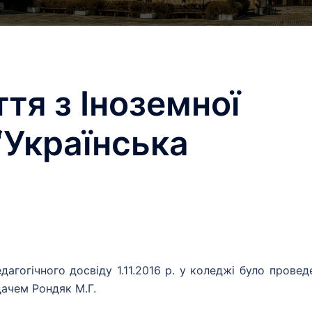
тя з Іноземної
“Українська
гогічного досвіду 1.11.2016 р. у коледжі було провед
дачем Рондяк М.Г.