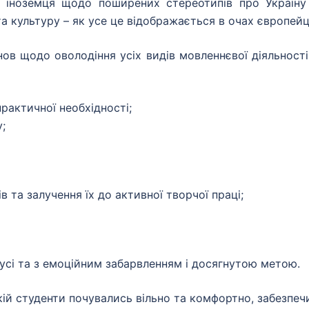
а іноземця щодо поширених стереотипів про Україну
та культуру – як усе це відображається в очах європейц
ов щодо оволодіння усіх видів мовленнєвої діяльності
практичної необхідності;
;
в та залучення їх до активної творчої праці;
усі та з емоційним забарвленням і досягнутою метою.
кій студенти почувались вільно та комфортно, забезпеч