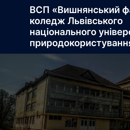
Перейти
ВСП «Вишнянський ф
до
коледж Львівського
вмісту
національного універ
природокористуванн