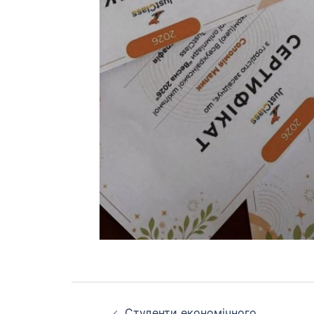
Навігація
Студенти економічного