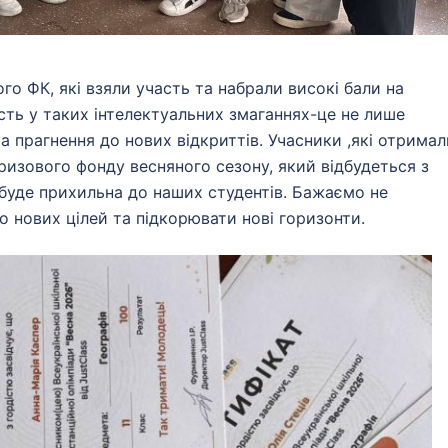
о ФК, які взяли участь та набрали високі бали на
часть у таких інтелектуальних змаганнях-це не лише
та прагнення до нових відкриттів. Учасники ,які отримал
призового фонду весняного сезону, який відбудеться з
 буде прихильна до наших студентів. Бажаємо не
о нових цілей та підкорювати нові горизонти.