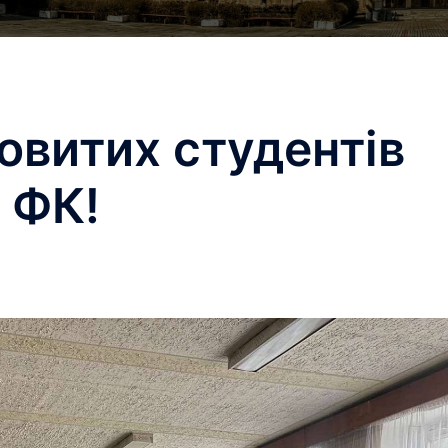
овитих студентів
 ФК!