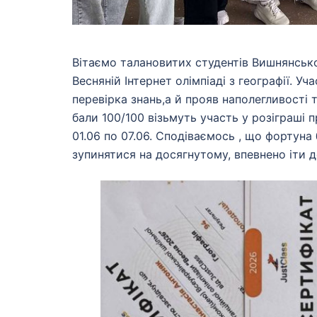
Вітаємо талановитих студентів Вишнянськог
Весняній Інтернет олімпіаді з географії. У
перевірка знань,а й прояв наполегливості 
бали 100/100 візьмуть участь у розіграші 
01.06 по 07.06. Сподіваємось , що фортуна
зупинятися на досягнутому, впевнено іти д