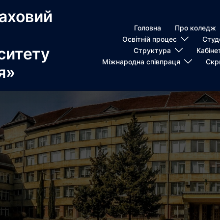
аховий
Головна
Про коледж
Освітній процес
Студ
ситету
Структура
Кабіне
Міжнародна співпраця
Скр
я»