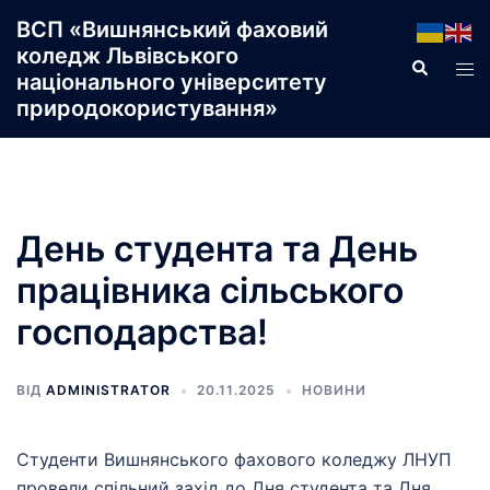
Перейти
ВСП «Вишнянський фаховий
до
коледж Львівського
Пошук
Пер
вмісту
національного університету
ме
природокористування»
День студента та День
працівника сільського
господарства!
ВІД
ADMINISTRATOR
20.11.2025
НОВИНИ
Студенти Вишнянського фахового коледжу ЛНУП
провели спільний захід до Дня студента та Дня