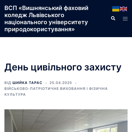
Перейти
ВСП «Вишнянський фаховий
до
коледж Львівського
Пошук
Пер
вмісту
національного університету
ме
природокористування»
День цивільного захисту
ВІД
ШИЙКА ТАРАС
25.04.2025
ВІЙСЬКОВО-ПАТРІОТИЧНЕ ВИХОВАННЯ І ФІЗИЧНА
КУЛЬТУРА