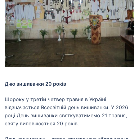
Дню вишиванки 20 років
Щороку у третій четвер травня в Україні
відзначається Всесвітній день вишиванки. У 2026
році День вишиванки святкуватимемо 21 травня,
святу виповнюється 20 років.
День вишиван
ки – свято, присвячене збереженню