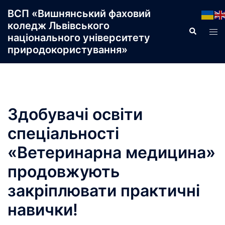
Перейти
ВСП «Вишнянський фаховий
до
коледж Львівського
Пошук
Пер
вмісту
національного університету
ме
природокористування»
Здобувачі освіти
спеціальності
«Ветеринарна медицина»
продовжують
закріплювати практичні
навички!