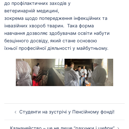
до профілактичних заходів у
ветеринарній медицині,
зокрема щодо попередження інфекційних та
інвазійних хвороб тварин. Така форма
навчання дозволяє здобувачам освіти набути
безцінного досвіду, який стане основою
їхньої професійної діяльності у майбутньому.
Навігація
Студенти на зустрічі у Пенсійному фонді!
по
запису
Казначейство – це не лише “рахунки і цифри”