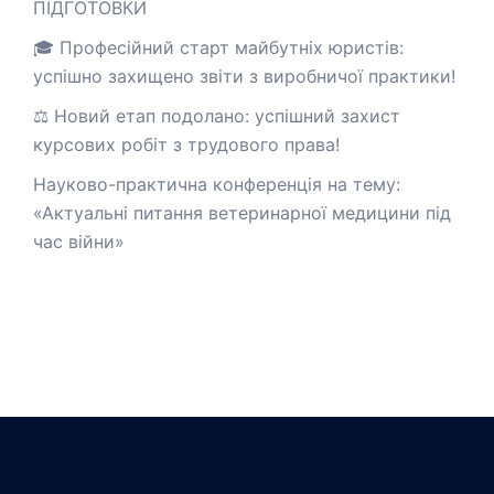
ПІДГОТОВКИ
🎓 Професійний старт майбутніх юристів:
успішно захищено звіти з виробничої практики!
⚖️ Новий етап подолано: успішний захист
курсових робіт з трудового права!
Науково-практична конференція на тему:
«Актуальні питання ветеринарної медицини під
час війни»