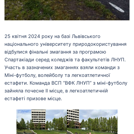
25 квітня 2024 року на базі Львівського
національного університету природокористування
відбулися фінальні змагання за програмою
Спартакіади серед коледжів та факультетів ЛНУП.
Участь в зазначених змаганнях взяли команди з
Міні-футболу, волейболу та легкоатлетичної
естафети. Команда ВСП “ВФК ЛНУП” з міні-футболу
зайняла почесне ІІ місце, в легкоатлетичній
естафеті призове місце.