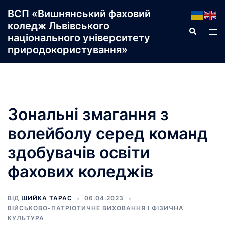
Перейти
ВСП «Вишнянський фаховий
до
коледж Львівського
Пошук
Пер
вмісту
національного університету
ме
природокористування»
Зональні змагання з
волейболу серед команд
здобувачів освіти
фахових коледжів
ВІД
ШИЙКА ТАРАС
06.04.2023
ВІЙСЬКОВО-ПАТРІОТИЧНЕ ВИХОВАННЯ І ФІЗИЧНА
КУЛЬТУРА