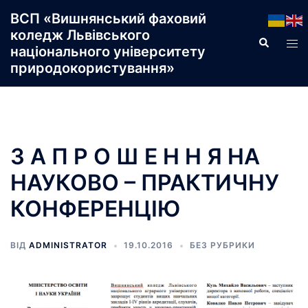
Перейти
ВСП «Вишнянський фаховий
до
коледж Львівського
Пошук
Пер
вмісту
національного університету
ме
природокористування»
З А П Р О Ш Е Н Н Я НА
НАУКОВО – ПРАКТИЧНУ
КОНФЕРЕНЦІЮ
ВІД
ADMINISTRATOR
19.10.2016
БЕЗ РУБРИКИ