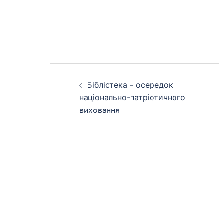
Навігація
Бібліотека – осередок
по
національно-патріотичного
виховання
запису