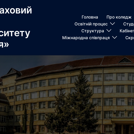
аховий
Головна
Про коледж
Освітній процес
Студ
ситету
Структура
Кабіне
Міжнародна співпраця
Скр
я»