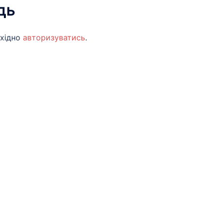
дь
бхідно
авторизуватись
.