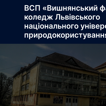
Перейти
ВСП «Вишнянський ф
до
коледж Львівського
вмісту
національного універ
природокористуванн