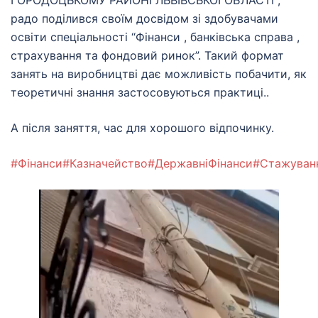
ГОРОДОЦЬКОМУ РАЙОНІ ЛЬВІВСЬКОЇ ОБЛАСТІ ,
радо поділився своїм досвідом зі здобувачами
освіти спеціальності “Фінанси , банківська справа ,
страхування та фондовий ринок”. Такий формат
занять на виробництві дає можливість побачити, як
теоретичні знання застосовуються практиці..
А після заняття, час для хорошого відпочинку.
#Фінанси
#Казначейство
#ДержавніФінанси
#Стажуван