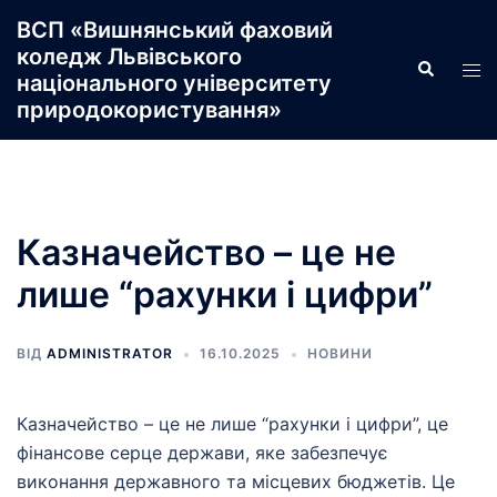
Перейти
ВСП «Вишнянський фаховий
до
коледж Львівського
Пошук
Пер
вмісту
національного університету
ме
природокористування»
Казначейство – це не
лише “рахунки і цифри”
ВІД
ADMINISTRATOR
16.10.2025
НОВИНИ
Казначейство – це не лише “рахунки і цифри”, це
фінансове серце держави, яке забезпечує
виконання державного та місцевих бюджетів. Це