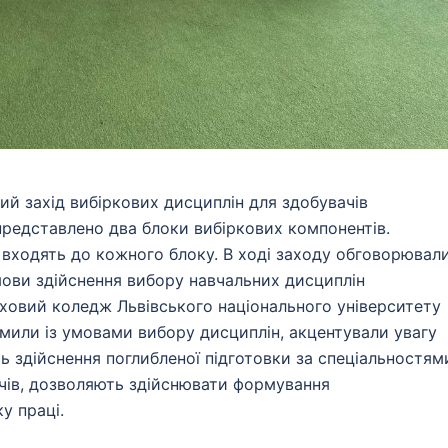
ий захід вибіркових дисциплін для здобувачів
представлено два блоки вибіркових компонентів.
 входять до кожного блоку. В ході заходу обговорювал
ови здійснення вибору навчальних дисциплін
овий коледж Львівського національного університету
мили із умовами вибору дисциплін, акцентували увагу
ь здійснення поглибленої підготовки за спеціальностям
ачів, дозволяють здійснювати формування
у праці.