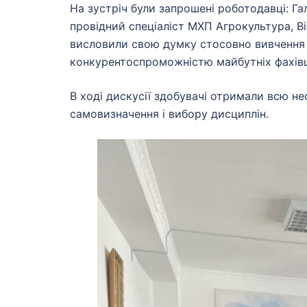
На зустріч були запрошені роботодавці: Га
провідний спеціаліст МХП Агрокультура, Ві
висловили свою думку стосовно вивчення 
конкурентоспроможністю майбутніх фахівці
В ході дискусії здобувачі отримали всю не
самовизначення і вибору дисциплін.