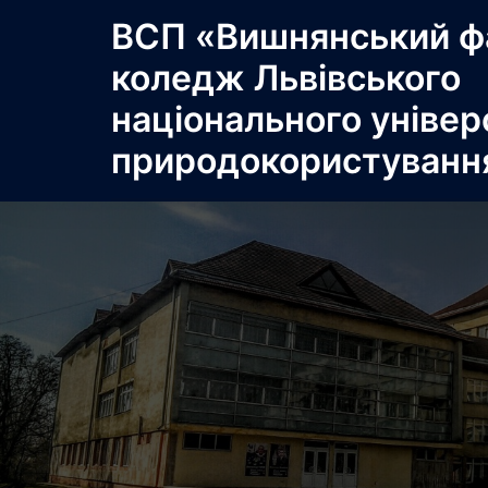
Перейти
ВСП «Вишнянський ф
до
коледж Львівського
вмісту
національного універ
природокористуванн