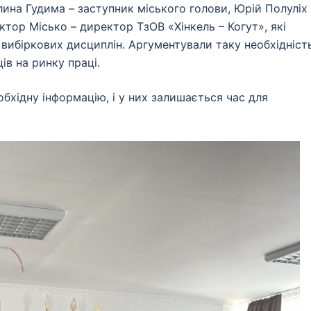
лина Гудима – заступник міського голови, Юрій Полуліх 
ктор Місько – директор ТзОВ «Хінкель – Когут», які
вибіркових дисциплін. Аргументували таку необхідніст
в на ринку праці.
обхідну інформацію, і у них залишається час для