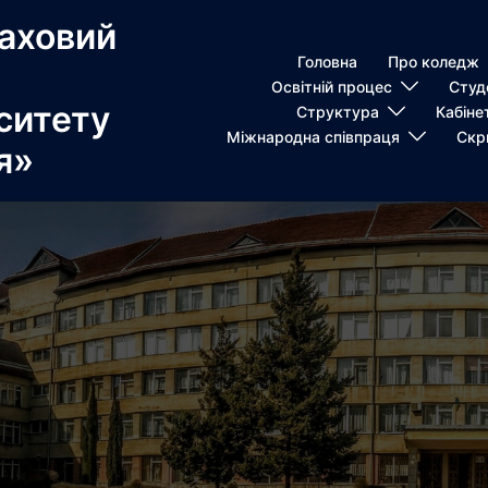
аховий
Головна
Про коледж
Освітній процес
Студ
ситету
Структура
Кабіне
Міжнародна співпраця
Скр
я»