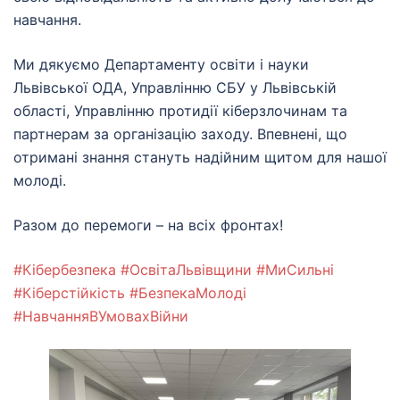
навчання.
Ми дякуємо Департаменту освіти і науки
Львівської ОДА, Управлінню СБУ у Львівській
області, Управлінню протидії кіберзлочинам та
партнерам за організацію заходу. Впевнені, що
отримані знання стануть надійним щитом для нашої
молоді.
Разом до перемоги – на всіх фронтах!
#Кібербезпека
#ОсвітаЛьвівщини
#МиСильні
#Кіберстійкість
#БезпекаМолоді
#НавчанняВУмовахВійни