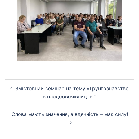
Навігація
Змістовний семінар на тему «Ґрунтознавство
по
в плодоовочівництві”.
запису
Слова мають значення, а вдячність – має силу!