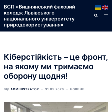
Перейти
ВСП «Вишнянський фаховий
до
коледж Львівського
Пошук
Пер
вмісту
національного університету
ме
природокористування»
Кіберстійкість – це фронт,
на якому ми тримаємо
оборону щодня!
ВІД
ADMINISTRATOR
31.05.2026
НОВИНИ