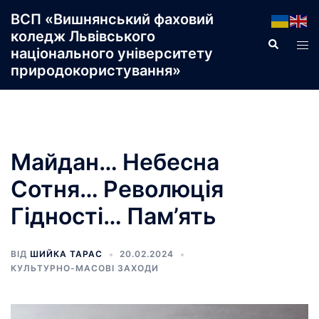
Перейти
ВСП «Вишнянський фаховий
до
коледж Львівського
Пошук
Пер
вмісту
національного університету
ме
природокористування»
Майдан… Небесна
Сотня… Революція
Гідності… Пам’ять
ВІД
ШИЙКА ТАРАС
20.02.2024
КУЛЬТУРНО-МАСОВІ ЗАХОДИ