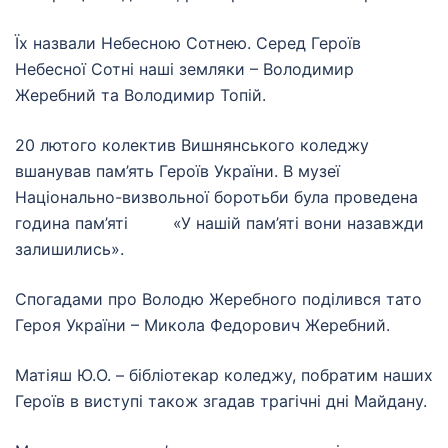
Їх назвали Небесною Сотнею. Серед Героїв
Небесної Сотні наші земляки – Володимир
Жеребний та Володимир Топій.
20 лютого колектив Вишнянського коледжу
вшанував пам’ять Героїв України. В музеї
Національно-визвольної боротьби була проведена
година пам’яті «У нашій пам’яті вони назавжди
залишились».
Спогадами про Володю Жеребного поділився тато
Героя України – Микола Федорович Жеребний.
Матіяш Ю.О. – бібліотекар коледжу,
побратим наших
Героїв в виступі також згадав трагічні дні Майдану.