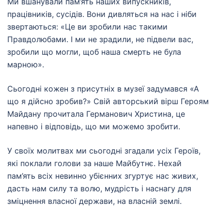
Ми вшанували пам’ять наших випускників,
працівників, сусідів. Вони дивляться на нас і ніби
звертаються: «Це ви зробили нас такими
Правдолюбами. І ми не зрадили, не підвели вас,
зробили що могли, щоб наша смерть не була
марною».
Сьогодні кожен з присутніх в музеї задумався «А
що я дійсно зробив?» Свій авторський вірш Героям
Майдану прочитала Германович Христина, це
напевно і відповідь, що ми можемо зробити.
У своїх молитвах ми сьогодні згадали усіх Героїв,
які поклали голови за наше Майбутнє. Нехай
пам’ять всіх невинно убієнних згуртує нас живих,
дасть нам силу та волю, мудрість і наснагу для
зміцнення власної держави, на власній землі.