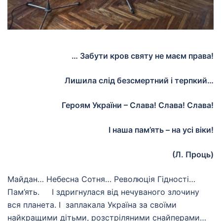
… Забути кров святу не маєм права!
Лишила слід безсмертний і терпкий…
Героям України – Слава! Слава! Слава!
І наша пам’ять – на усі віки!
(Л. Проць)
Майдан… Небесна Сотня… Революція Гідності…
Пам’ять. І здригнулася від нечуваного злочину
вся планета. І заплакала Україна за своїми
найкращими дітьми, розстріляними снайперами…