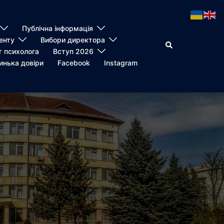
Публічна інформація
енту
Вибори директора
Пошук
т психолога
Вступ 2026
инька довіри
Facebook
Instagram