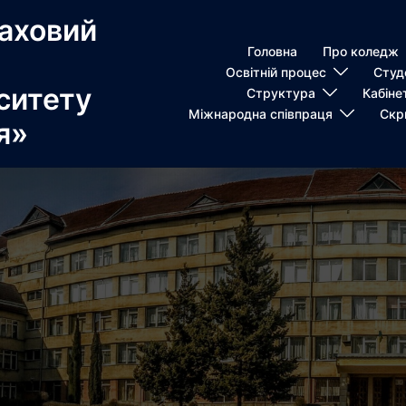
аховий
Головна
Про коледж
Освітній процес
Студ
ситету
Структура
Кабіне
Міжнародна співпраця
Скр
я»