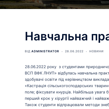
Навчальна пра
ВІД
ADMINISTRATOR
28.06.2022
НОВИНИ
28.06.2022 року з студентами природничог
ВСП ВФК ЛНУП» відбулась навчальна практи
здобувачі освіти під керівництвом викла
«Кастрація сільськогосподарських тварин»
поле; фіксувати кнурців. Найбільша увага б
перший крок у хірургії найважчий і найва
Також студенти відпрацювали методи знеб