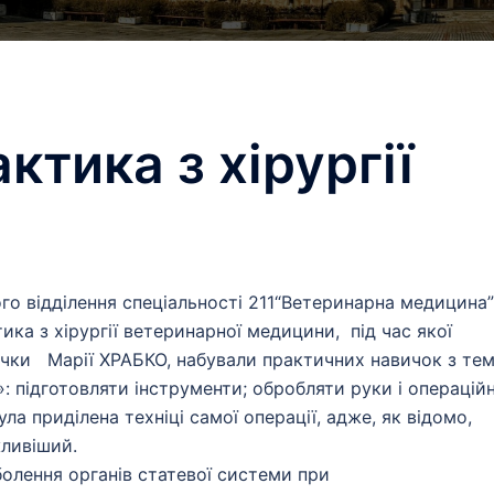
ктика з хірургії
о відділення спеціальності 211“Ветеринарна медицина”
ка з хірургії ветеринарної медицини, під час якої
дачки Марії ХРАБКО, набували практичних навичок з те
: підготовляти інструменти; обробляти руки і операцій
ула приділена техніці самої операції, адже, як відомо,
жливіший.
олення органів статевої системи при