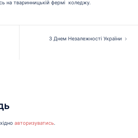
сь на тваринницькій фермі коледжу.
З Днем Незалежності України
дь
бхідно
авторизуватись
.