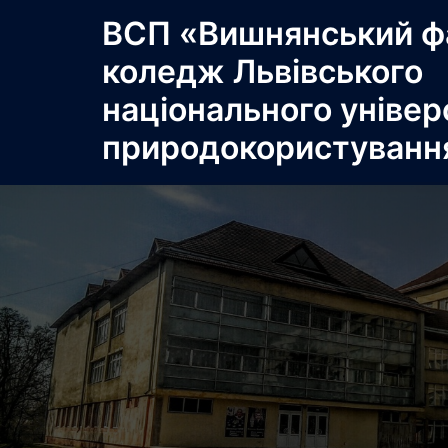
Перейти
ВСП «Вишнянський ф
до
коледж Львівського
вмісту
національного універ
природокористуванн