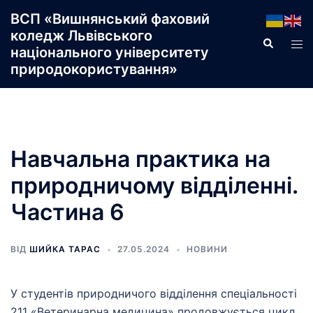
Перейти
ВСП «Вишнянський фаховий
до
коледж Львівського
Пошук
Пер
вмісту
національного університету
ме
природокористування»
Навчальна практика на
природничому відділенні.
Частина 6
ВІД
ШИЙКА ТАРАС
27.05.2024
НОВИНИ
У студентів природничого відділення спеціальності
211 «Ветеринарна медицина» продовжується цикл