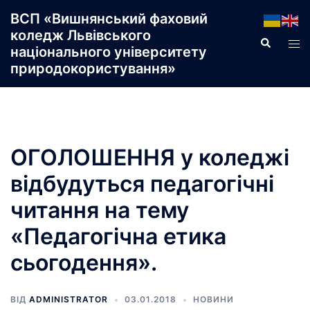
Перейти
ВСП «Вишнянський фаховий
до
коледж Львівського
Пошук
Пер
вмісту
національного університету
ме
природокористування»
ОГОЛОШЕННЯ у коледжі
відбудуться педагогічні
читання на тему
«Педагогічна етика
сьогодення».
ВІД
ADMINISTRATOR
03.01.2018
НОВИНИ