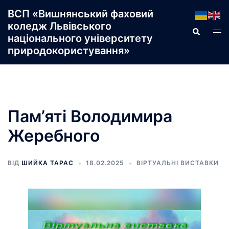
Перейти
ВСП «Вишнянський фаховий
до
коледж Львівського
Пошук
Пер
вмісту
національного університету
ме
природокористування»
Пам’яті Володимира
Жеребного
ВІД
ШИЙКА ТАРАС
18.02.2025
ВІРТУАЛЬНІ ВИСТАВКИ