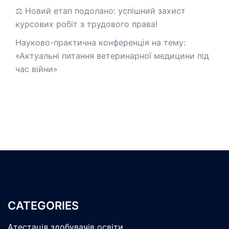
⚖️ Новий етап подолано: успішний захист
курсових робіт з трудового права!
Науково-практична конференція на тему:
«Актуальні питання ветеринарної медицини під
час війни»
CATEGORIES
Атестація здобувачів освіти