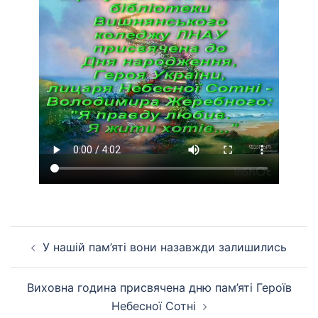
Навігація
У нашій пам’яті вони назавжди залишились
по
запису
Виховна година присвячена дню пам’яті Героїв
Небесної Сотні