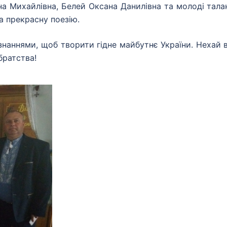
на Михайлівна, Белей Оксана Данилівна та молоді тала
а прекрасну поезію.
знаннями, щоб творити гідне майбутнє України. Нехай 
братства!