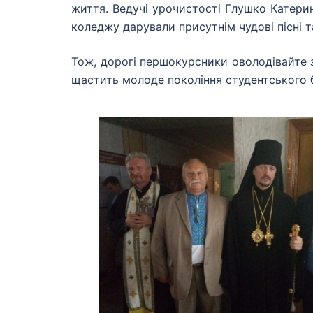
життя. Ведучі урочистості Глушко Катери
коледжу дарували присутнім чудові пісні т
Тож, дорогі першокурсники оволодівайте 
щастить молоде покоління студентського 