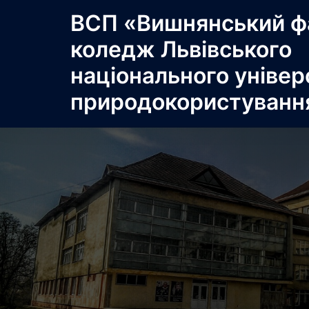
Перейти
ВСП «Вишнянський ф
до
коледж Львівського
вмісту
національного універ
природокористуванн