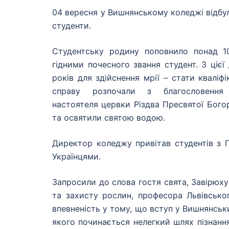
04 вересня у Вишнянському коледжі відбу
студенти.
Студентську родину поповнило понад 10
гідними почесного звання студент. З цієї 
років для здійснення мрії – стати квалі
справу розпочали з благословення
настоятеля цервки
Різдва Пресвятої Бого
та освятили святою водою.
Директор коледжу привітав студентів з 
Українцями.
Запросили до слова гостя свята, Завірюху
та захисту рослин, професора Львівсько
впевненість у тому, що вступ у Вишнянськ
якого починається нелегкий шлях пізнанн