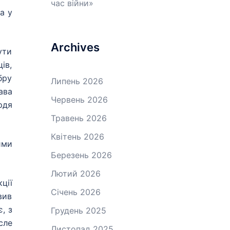
час війни»
а у
Archives
ути
ів,
бру
Липень 2026
ава
Червень 2026
рдя
Травень 2026
Квітень 2026
ими
Березень 2026
Лютий 2026
ції
Січень 2026
вив
, з
Грудень 2025
сле
Листопад 2025