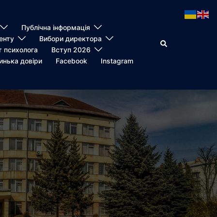
Публічна інформація
енту
Вибори директора
Пошук
т психолога
Вступ 2026
инька довіри
Facebook
Instagram