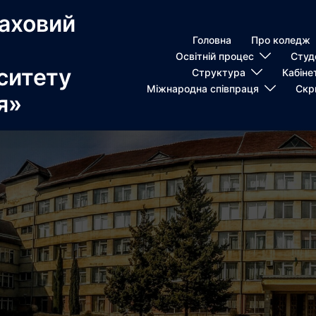
аховий
Головна
Про коледж
Освітній процес
Студ
ситету
Структура
Кабіне
Міжнародна співпраця
Скр
я»