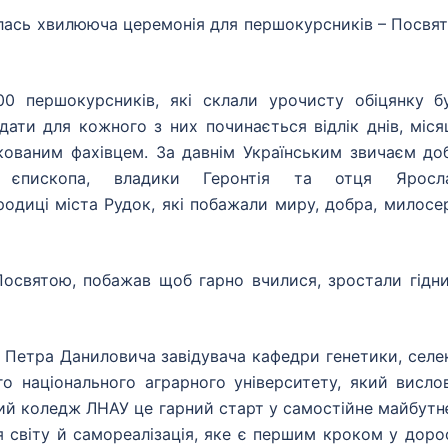
лась хвилююча церемонія для першокурсників – Посвят
0 першокурсників, які склали урочисту обіцянку б
дати для кожного з них починається відлік днів, місяц
фікованим фахівцем. За давнім Українським звичаєм до
 єпископа, владики Геронтія та отця Яросл
родиці міста Рудок, які побажали миру, добра, милосе
Посвятою, побажав щоб гарно вчилися, зростали гідн
 Петра Даниловича завідувача кафедри генетики, селек
го національного аграрного університету, який висло
ий коледж ЛНАУ це гарний старт у самостійне майбутнє
я світу й самореалізація, яке є першим кроком у доро