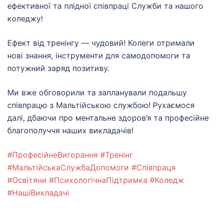
ефективної та плідної співпраці Служби та нашого
коледжу!
Ефект від тренінгу — чудовий! Колеги отримали
нові знання, інструменти для самодопомоги та
потужний заряд позитиву.
Ми вже обговорили та запланували подальшу
співпрацю з Мальтійською службою! Рухаємося
далі, дбаючи про ментальне здоров’я та професійне
благополуччя наших викладачів!
#ПрофесійнеВигорання
#Тренінг
#МальтійськаСлужбаДопомоги
#Співпраця
#Освітяни
#ПсихологічнаПідтримка
#Коледж
#НашіВикладачі