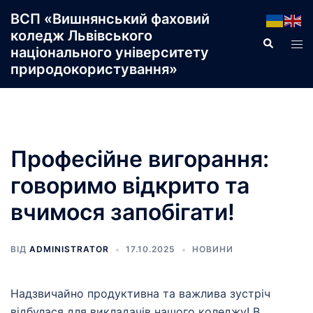
Перейти
ВСП «Вишнянський фаховий
до
коледж Львівського
Пошук
Пер
вмісту
національного університету
ме
природокористування»
Професійне вигорання:
говоримо відкрито та
вчимося запобігати!
ВІД
ADMINISTRATOR
17.10.2025
НОВИНИ
Надзвичайно продуктивна та важлива зустріч
відбулася для викладачів нашого коледжу! В