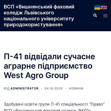
Перейти
ВСП «Вишнянський фаховий
до
коледж Львівського
Пошук
Пер
вмісту
національного університету
ме
природокористування»
П-41 відвідали сучасне
аграрне підприємство
West Agro Group
ВІД
ADMINISTRATOR
24.10.2025
НОВИНИ
Здобувачі освіти групи П-41 спеціальності “Право”
ВСП «Вишнянський фаховий коледж ЛНУП»