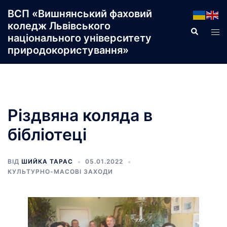
Перейти
ВСП «Вишнянський фаховий
до
коледж Львівського
Пошук
Пер
вмісту
національного університету
ме
природокористування»
Різдвяна коляда в
бібліотеці
ВІД
ШИЙКА ТАРАС
05.01.2022
КУЛЬТУРНО-МАСОВІ ЗАХОДИ