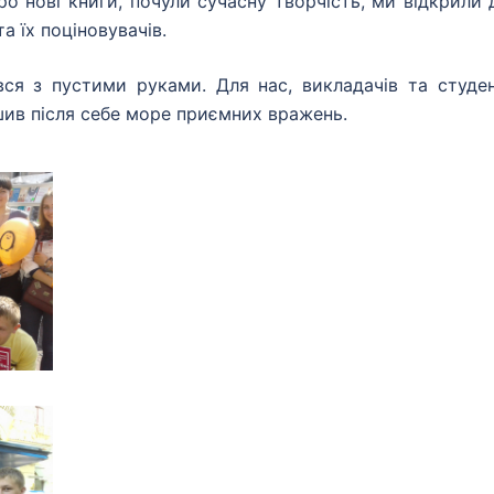
о нові книги, почули сучасну творчість, ми відкрили 
а їх поціновувачів.
вся з пустими руками. Для нас, викладачів та студен
ив після себе море приємних вражень.