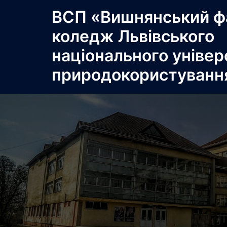
Перейти
ВСП «Вишнянський ф
до
коледж Львівського
вмісту
національного універ
природокористуванн