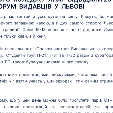
РУМ ВИДАВЦІВ У ЛЬВОВІ
трічає гостей з усіх куточків світу. Кажуть, філіжа
чорного запашною напою, а й дух самого старого Льво
і традиції. Саме 15-18 вересня – це ті дні, коли Льві
тільки кави, а й книг.
ів спеціальності «Правознавство» Вишнянського коле
і. Студенти груп П-21, П-31 та П-32 разом з куратор
ю Т.Є. також були учасниками цього заходу.
ітними презентаціями, дискусіями, читанням поезій
ніх міг взяти участь у цих заходах і тим самим отрим
 тому, що у цей день можна було прогуляти пари. Сам
ь цікавих презентацій та автограф-сесій, які про