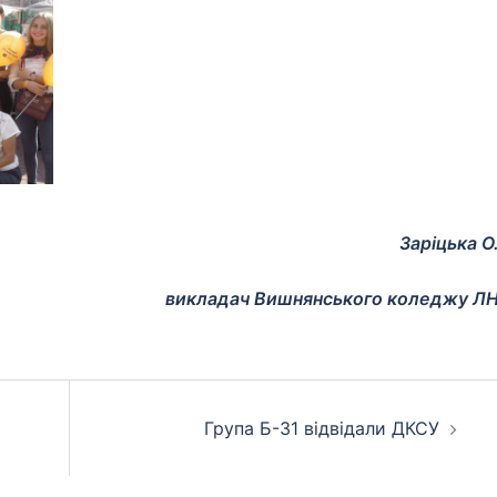
Заріцька О.
викладач Вишнянського коледжу Л
Група Б-31 відвідали ДКСУ