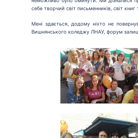
неможливо було оминути. Ми дізналися пр
себе творчий світ письменників, світ книг т
Мені здається, додому ніхто не поверну
Вишнянського коледжу ЛНАУ, форум залиш