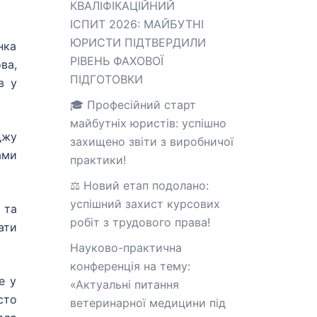
КВАЛІФІКАЦІЙНИЙ
ІСПИТ 2026: МАЙБУТНІ
ЮРИСТИ ПІДТВЕРДИЛИ
нка
РІВЕНЬ ФАХОВОЇ
ва,
ПІДГОТОВКИ
в у
🎓 Професійний старт
майбутніх юристів: успішно
джу
захищено звіти з виробничої
ами
практики!
⚖️ Новий етап подолано:
успішний захист курсових
 та
робіт з трудового права!
ати
Науково-практична
конференція на тему:
е у
«Актуальні питання
сто
ветеринарної медицини під