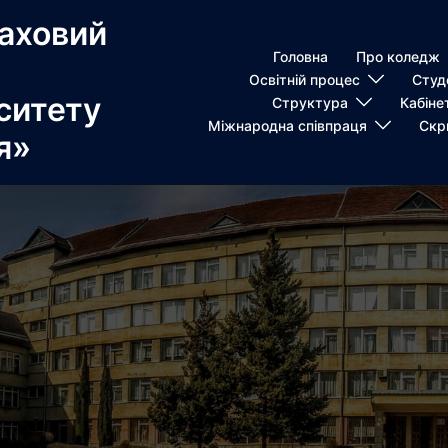
аховий
Головна
Про коледж
Освітній процес
Студ
ситету
Структура
Кабіне
Міжнародна співпраця
Скр
я»