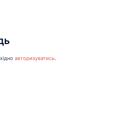
дь
бхідно
авторизуватись
.