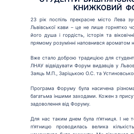
КНИЖКОВИЙ ФО
23 рік поспіль прекрасне місто Лева зус
Львівської кави – це не лише горнятко 
його душа і гордість, історія та віковічн
прямому розумінні наповнився ароматом не 
Вже стало доброю традицією для студент
ЛНАУ відвідувати Форум видавців у Львов
Заяць М.П., Заріцькою О.С. та Устиновсько
Програма Форуму була насичена різноман
багатьма іншими заходами. Кожен з присут
задоволення від Форуму.
Для нас таким днем була п’ятниця. І не
п’ятницю проводилась велика кількіст