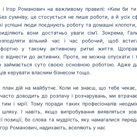
 і Ігор Романович на важливому правилі: «Ким би ти
з сумніву, це стосується не лише роботи, а й усіх с
акі успішні люди поєднують роботу та домашні клопоти,
иділяють вони достатньо уваги сім’ї. Зокрема, Гал
розподіляти вільний час і час робочий, щоб встиг
омфортно у такому активному ритмі життя. Щоправ
ко віднести до активних. Проте, не можна опускати і 
ер займається суто своєю основною роботою. Адже д
щів керувати власним бізнесом тощо.
 план дій на майбутнє. Коли не знаєш, що тебе чекає,
 часто доводить до розпачу і розчарувань, ми втрача
з тим і мрії. Тому поради таких професіоналів неодмі
шляху. І навіть, якщо випробування виявляться зов
 позиції, бо слова та мудрість, яку намагалися перед
 Ігор Романович, надихають, вселяють у нас