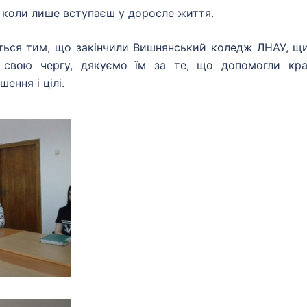
є, коли лише вступаєш у доросле життя.
ються тим, що закінчили Вишнянський коледж ЛНАУ, щ
 у свою чергу, дякуємо їм за те, що допомогли кр
ення і цілі.