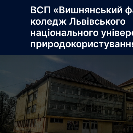
Перейти
ВСП «Вишнянський ф
до
коледж Львівського
вмісту
національного універ
природокористуванн