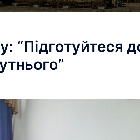
у: “Підготуйтеся д
утнього”