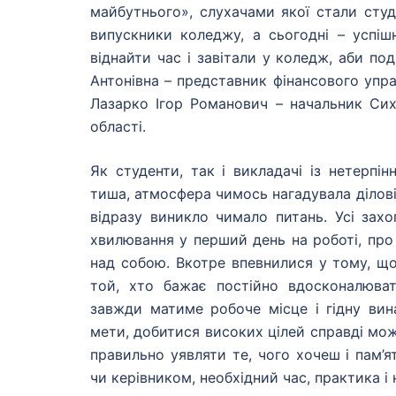
майбутнього», слухачами якої стали студ
випускники коледжу, а сьогодні – успіш
віднайти час і завітали у коледж, аби по
Антонівна – представник фінансового упра
Лазарко Ігор Романович – начальник Сих
області.
Як студенти, так і викладачі із нетерпі
тиша, атмосфера чимось нагадувала ділові 
відразу виникло чимало питань. Усі зах
хвилювання у перший день на роботі, про 
над собою. Вкотре впевнилися у тому, що
той, хто бажає постійно вдосконалюват
завжди матиме робоче місце і гідну вин
мети, добитися високих цілей справді можл
правильно уявляти те, чого хочеш і пам’
чи керівником, необхідний час, практика і 