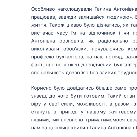
Особливо наголошували Галина Антонівна
працював, завжди залишайся людиною». Бе
життя. Також цікаво було дізнатись, як т
вистачає часу їм на відпочинок і чи пр
Антонівна розповіла, як раціонально 
виконувати обов’язки, почуваючись к
професію бухгалтера, на наш погляд, важ
факт, що не кожен досвідчений бухгалт
спеціальність дозволяє без зайвих трудно
Корисно було довідатись більше саме про
знаєш, до чого бути готовим. Такий стан
віру у свої сили, можливості, а разом і
стануть в пригоді у нашому життєвому 
іншими, ми впевнено триматимемося своєї
нам за ці кілька хвилин Галина Антонівна і