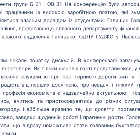
енти групи Б-31 і ОВ-31. На конференцію були запрош
ні працівники із високою заробітною платою, які зум
ділитися власним досвідом із студентами: Галишин Гал
вління, представниця обласного департаменту фінансів
івського відділення Галицької ОДПУ ГУДФС у Львівсь
нням чекали початку дискусій. В конферензалі запанув
переговори. Як тільки шановні гості представилися, у 
оплююче слухали історії про тернисті дороги життя, 
радість від перших досягнень, про невдачі і тяжкий т
 професія економіста є надзвичайно актуальною і тіл
ись, вчитись та пристосовуватись до різних ситуац
агороду. Найбільше вразило те, що досягти поставле
иво, завдяки щоденній роботі і прагненні рости. Голов
ятати, що відразу неможливо стати головним бухгалте
навики.