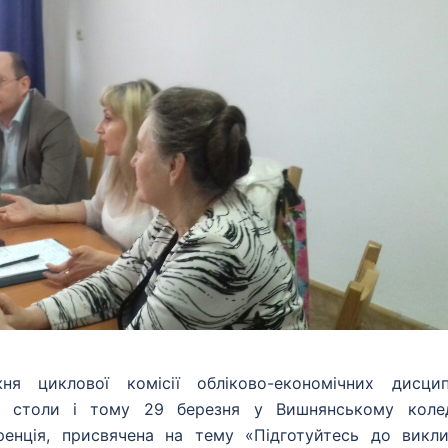
 циклової комісії обліково-економічних дисцип
углі столи і тому 29 березня у Вишнянському коле
енція, присвячена на тему «Підготуйтесь до викли