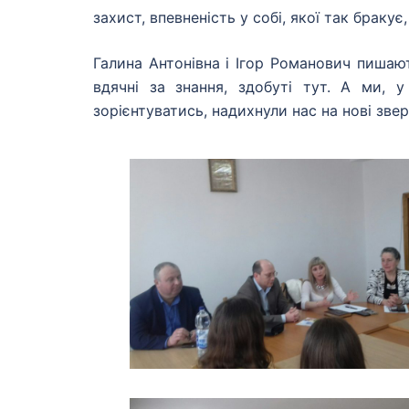
захист, впевненість у собі, якої так браку
Галина Антонівна і Ігор Романович пиша
вдячні за знання, здобуті тут. А ми,
зорієнтуватись, надихнули нас на нові зверш