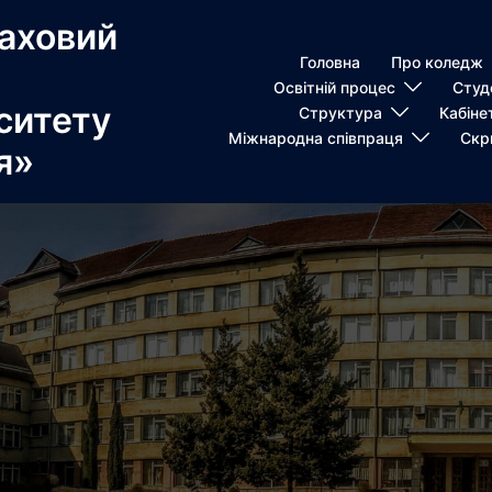
аховий
Головна
Про коледж
Освітній процес
Студ
ситету
Структура
Кабіне
Міжнародна співпраця
Скр
я»