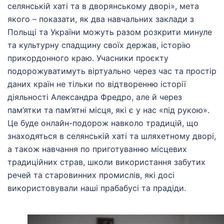
селянській хаті та в дворянському дворі», мета
якого – показати, як два навчальних заклади з
Польщі та України можуть разом розкрити минуле
та культурну спадщину своїх держав, історію
прикордонного краю. Учасники проєкту
подорожуватимуть віртуально через час та простір
даних країн не тільки по відтворенню історії
діяльності Александра Фредро, але й через
пам’ятки та пам’ятні місця, які є у нас «під рукою».
Це буде онлайн-подорож навколо традицій, що
знаходяться в селянській хаті та шляхетному дворі,
а також навчання по приготуванню місцевих
традиційних страв, школи використання забутих
речей та старовинних промислів, які досі
використовували наші прабабусі та прадіди.