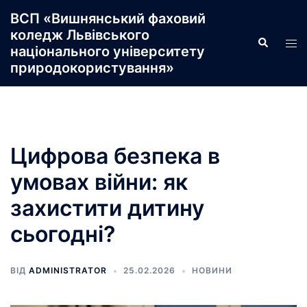
Перейти
ВСП «Вишнянський фаховий
до
коледж Львівського
Пошук
Пер
вмісту
національного університету
ме
природокористування»
Цифрова безпека в
умовах війни: як
захистити дитину
сьогодні?
ВІД
ADMINISTRATOR
25.02.2026
НОВИНИ