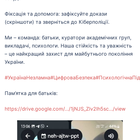
Фіксація та допомога: зафіксуйте докази
(скріншоти) та зверніться до Кіберполіції.
Ми – команда: батьки, куратори академічних груп,
викладачі, психологи. Наша стійкість та уважність
– це найкращий захист для майбутнього покоління
України.
#УкраїнаНезламна
#ЦифроваБезпека
#ПсихологічнаПі
Пам’ятка для батьків:
https://drive.google.com/…/1jNJS_Zlv2lh5sc…/view