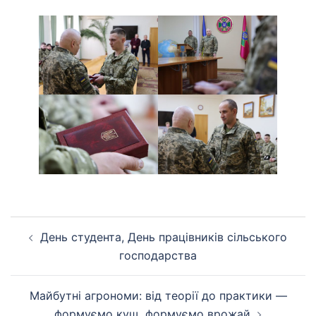
Навігація
День студента, День працівників сільського
по
господарства
запису
Майбутні агрономи: від теорії до практики —
формуємо кущ, формуємо врожай