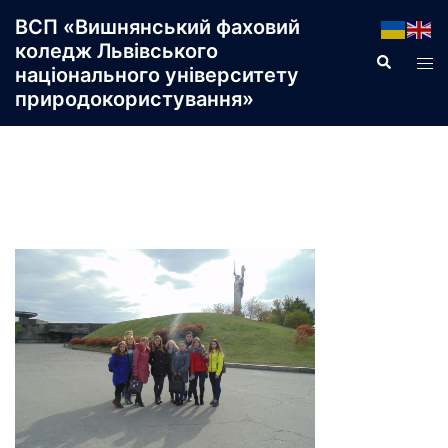
Перейти
ВСП «Вишнянський фаховий
до
коледж Львівського
Пошук
Пер
вмісту
національного університету
ме
природокористування»