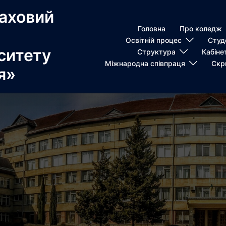
аховий
Головна
Про коледж
Освітній процес
Студ
ситету
Структура
Кабіне
Міжнародна співпраця
Скр
я»