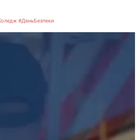
Коледж
#ДеньБезпеки