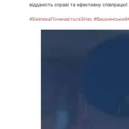
відданість справі та ефективну співпрацю!
#БезпекаПочинаєтьсяЗНас
#Вишнянський