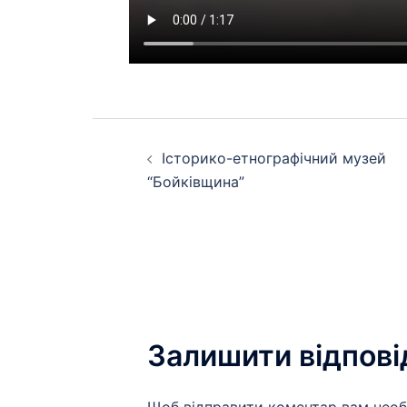
Навігація
Історико-етнографічний музей
по
“Бойківщина”
запису
Залишити відпові