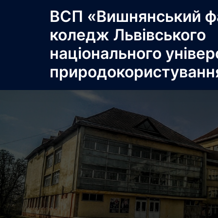
Перейти
ВСП «Вишнянський ф
до
коледж Львівського
вмісту
національного універ
природокористуванн