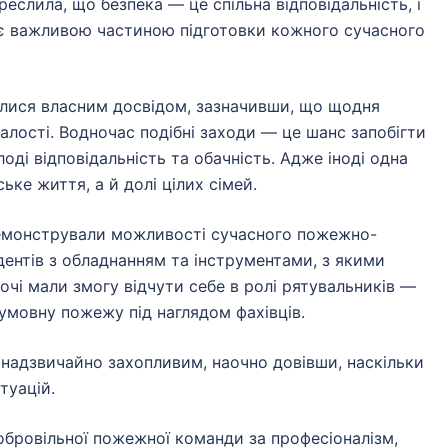
слила, що безпека — це спільна відповідальність, і
х є важливою частиною підготовки кожного сучасного
лися власним досвідом, зазначивши, що щодня
алості. Водночас подібні заходи — це шанс запобігти
ді відповідальність та обачність. Адже іноді одна
ке життя, а й долі цілих сімей.
емонстрували можливості сучасного пожежно-
ентів з обладнанням та інструментами, з якими
хочі мали змогу відчути себе в ролі рятувальників —
 умовну пожежу під наглядом фахівців.
й надзвичайно захопливим, наочно довівши, наскільки
туацій.
бровільної пожежної команди за професіоналізм,