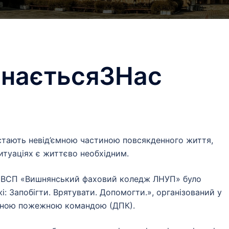
наєтьсяЗНас
 стають невід’ємною частиною повсякденного життя,
итуаціях є життєво необхідним.
у ВСП «Вишнянський фаховий коледж ЛНУП» було
: Запобігти. Врятувати. Допомогти.», організований у
льною пожежною командою (ДПК).