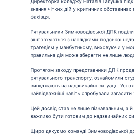
Директорка коледжу Наталія Галушка підкре
знання чітких дій у критичних обставина
фахівця.
Рятувальники Зимноводівської ДПК поділи
зіштовхуються з наслідками людської недб
трагедіям у майбутньому, виховуючи у моло
правильна дія може зберегти не лише людсь
Протягом заходу представники ДПК прод
рятувального транспорту, ознайомили студ
виїжджають на надзвичайні ситуації. Усі о
найвідважніші навіть спробували загасити
Цей досвід став не лише пізнавальним, а 
важливо бути готовим до надзвичайних си
Щиро дякуємо команді Зимноводівської до