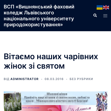
Перейти
ВСП «Вишнянський фаховий
до
коледж Львівського
Пошук
Пер
вмісту
національного університету
ме
природокористування»
Вітаємо наших чарівних
жінок зі святом
ВІД
ADMINISTRATOR
08.03.2016
БЕЗ РУБРИКИ