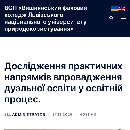
Перейти
ВСП «Вишнянський фаховий
до
коледж Львівського
Пошук
Пер
вмісту
національного університету
ме
природокористування»
Дослідження практичних
напрямків впровадження
дуальної освіти у освітній
процес.
ВІД
ADMINISTRATOR
27.11.2025
НОВИНИ