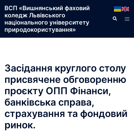
Перейти
ВСП «Вишнянський фаховий
до
коледж Львівського
Пошук
Пер
вмісту
національного університету
ме
природокористування»
Засідання круглого столу
присвячене обговоренню
проєкту ОПП Фінанси,
банківська справа,
страхування та фондовий
ринок.