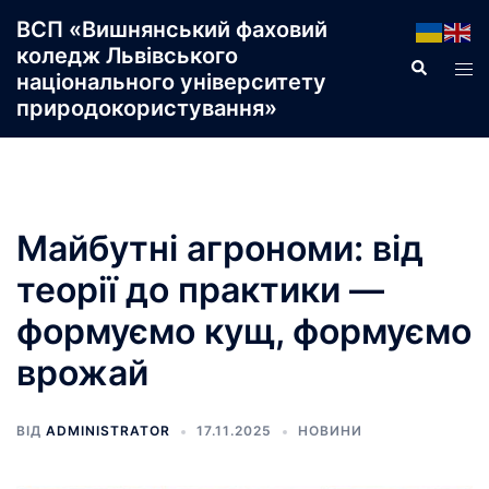
Перейти
ВСП «Вишнянський фаховий
до
коледж Львівського
Пошук
Пер
вмісту
національного університету
ме
природокористування»
Майбутні агрономи: від
теорії до практики —
формуємо кущ, формуємо
врожай
ВІД
ADMINISTRATOR
17.11.2025
НОВИНИ